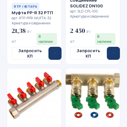
соединение
SOLIDEZ DN100
RTP / ЮТАРА
арт. SLD-CPL-100 ·
Муфта PP-R 32 РТП
Арматура и соединения
арт. RTP-PPR-MUFTA-32 ·
Арматура и соединения
21,38
2 450
₽ /
₽ /
В
В
шт
шт
наличии
наличии
Запросить
Запросить
КП
КП