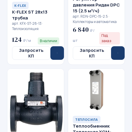
давления Ридан DPC
K-FLEX
15 (2.5 м³/ч)
K-FLEX ST 28x13
арт. RDN-DPC-15-2.5 ·
трубка
Коллекторы и автоматика
арт. KFX-ST-28-13 ·
6 840
Теплоизоляция
₽ /
Под
124
₽ / м
шт
В наличии
заказ
Запросить
Запросить
КП
КП
ТЕПЛОСИЛА
Теплообменник
Теплосила XGM-