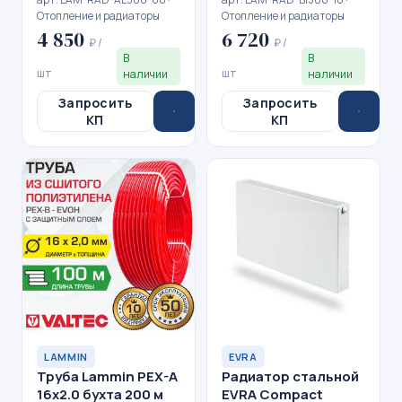
Отопление и радиаторы
Отопление и радиаторы
4 850
6 720
₽ /
₽ /
В
В
шт
шт
наличии
наличии
Запросить
Запросить
КП
КП
LAMMIN
EVRA
Труба Lammin PEX-A
Радиатор стальной
16x2.0 бухта 200 м
EVRA Compact