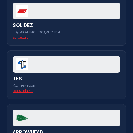
SOLIDEZ
Грувлочные соединения
solidez.ru
TES
Коллекторы
tesrussia.ru
ARROWHEAD