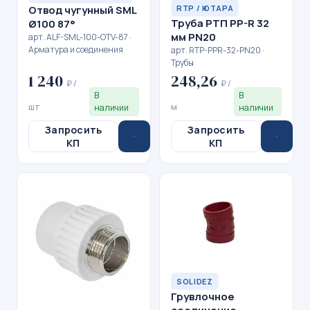
Отвод чугунный SML
RTP / ЮТАРА
Труба РТП PP-R 32
Ø100 87°
мм PN20
арт. ALF-SML-100-OTV-87 ·
Арматура и соединения
арт. RTP-PPR-32-PN20 ·
Трубы
1 240
248,26
₽ /
₽ /
В
В
шт
м
наличии
наличии
Запросить
Запросить
КП
КП
SOLIDEZ
Грувлочное