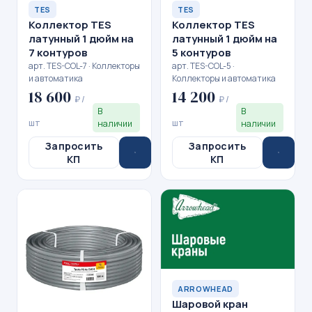
TES
TES
Коллектор TES
Коллектор TES
латунный 1 дюйм на
латунный 1 дюйм на
7 контуров
5 контуров
арт. TES-COL-7 · Коллекторы
арт. TES-COL-5 ·
и автоматика
Коллекторы и автоматика
18 600
14 200
₽ /
₽ /
В
В
шт
шт
наличии
наличии
Запросить
Запросить
КП
КП
ARROWHEAD
Шаровой кран