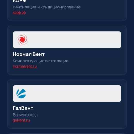
КОРФ
Вентиляция и кондиционирование
корф.рф
Нормал Вент
Комплектующие вентиляции
normalvent.ru
ГалВент
Воздуховоды
galvent.ru