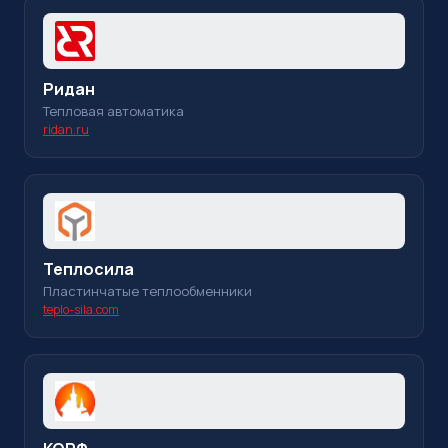
Ридан
Тепловая автоматика
ridan.ru
Теплосила
Пластинчатые теплообменники
teplo-sila.com