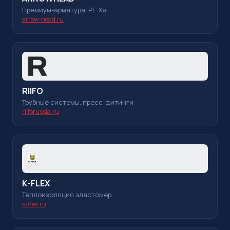
Премиум-арматура, PE-Xa
arrow-head.ru
RIIFO
Трубные системы, пресс-фитинги
riiforussia.ru
K-FLEX
Теплоизоляция эластомер
k-flex.ru