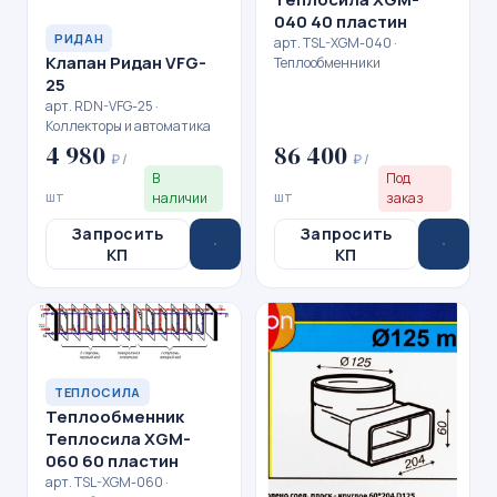
040 40 пластин
РИДАН
арт. TSL-XGM-040 ·
Клапан Ридан VFG-
Теплообменники
25
арт. RDN-VFG-25 ·
Коллекторы и автоматика
4 980
86 400
₽ /
₽ /
В
Под
шт
шт
наличии
заказ
Запросить
Запросить
КП
КП
ТЕПЛОСИЛА
Теплообменник
Теплосила XGM-
060 60 пластин
арт. TSL-XGM-060 ·