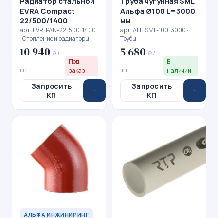
Радиатор стальной
Труба чугунная SML
EVRA Compact
Альфа Ø100 L=3000
22/500/1400
мм
арт. EVR-PAN-22-500-1400
арт. ALF-SML-100-3000 ·
· Отопление и радиаторы
Трубы
10 940
5 680
₽ /
₽ /
Под
В
шт
шт
заказ
наличии
Запросить
Запросить
КП
КП
АЛЬФА ИНЖИНИРИНГ