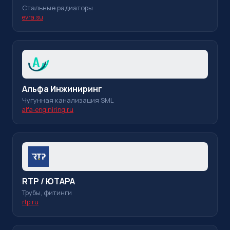
Стальные радиаторы
evra.su
Альфа Инжиниринг
Чугунная канализация SML
alfa-enginiring.ru
RTP / ЮТАРА
Трубы, фитинги
rtp.ru