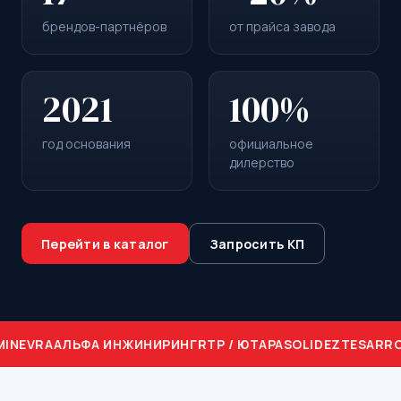
брендов-партнёров
от прайса завода
2021
100%
год основания
официальное
дилерство
Перейти в каталог
Запросить КП
IN
EVRA
АЛЬФА ИНЖИНИРИНГ
RTP / ЮТАРА
SOLIDEZ
TES
ARRO