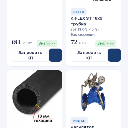
K-FLEX
K-FLEX ST 18x9
трубка
арт. KFX-ST-18-9 ·
Теплоизоляция
184
72
₽ / шт
₽ / м
В наличии
В наличии
Запросить
Запросить
КП
КП
РИДАН
Регулятор