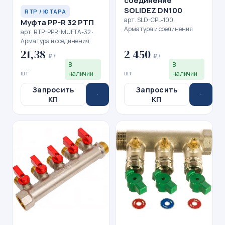
соединение
SOLIDEZ DN100
RTP / ЮТАРА
арт. SLD-CPL-100 ·
Муфта PP-R 32 РТП
Арматура и соединения
арт. RTP-PPR-MUFTA-32 ·
Арматура и соединения
21,38
2 450
₽ /
₽ /
В
В
шт
шт
наличии
наличии
Запросить
Запросить
КП
КП