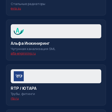
Стальные радиаторы
evra.su
Альфа Инжиниринг
Чугунная канализация SML
alfa-enginiring.ru
RTP / ЮТАРА
Трубы, фитинги
rtp.ru