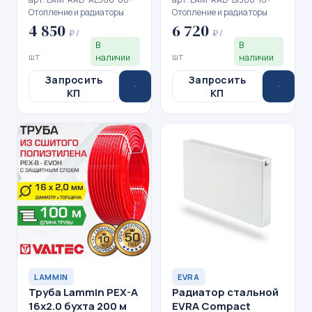
Отопление и радиаторы
Отопление и радиаторы
4 850
6 720
₽ /
₽ /
В
В
шт
шт
наличии
наличии
Запросить
Запросить
КП
КП
LAMMIN
EVRA
Труба Lammin PEX-A
Радиатор стальной
16x2.0 бухта 200 м
EVRA Compact