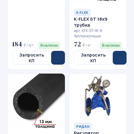
K-FLEX
K-FLEX ST 18x9
трубка
арт. KFX-ST-18-9 ·
Теплоизоляция
184
72
₽ / шт
₽ / м
В наличии
В наличии
Запросить
Запросить
КП
КП
РИДАН
Регулятор