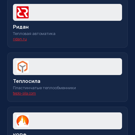
Ридан
Тепловая автоматика
ridan.ru
Теплосила
Пластинчатые теплообменники
teplo-sila.com