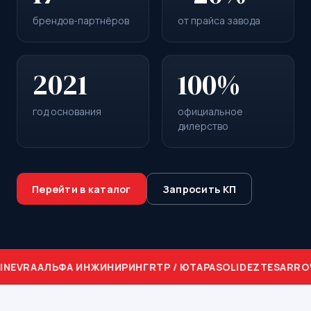
брендов-партнёров
от прайса завода
2021
100%
год основания
официальное
дилерство
Перейти в каталог
Запросить КП
IN
EVRA
АЛЬФА ИНЖИНИРИНГ
RTP / ЮТАРА
SOLIDEZ
TES
ARRO