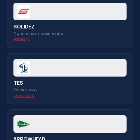
SOLIDEZ
Грувлочные соединения
solidez.ru
TES
Коллекторы
tesrussia.ru
ARROWHEAD