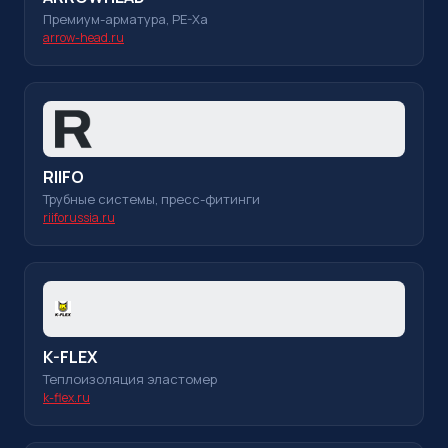
Премиум-арматура, PE-Xa
arrow-head.ru
RIIFO
Трубные системы, пресс-фитинги
riiforussia.ru
K-FLEX
Теплоизоляция эластомер
k-flex.ru