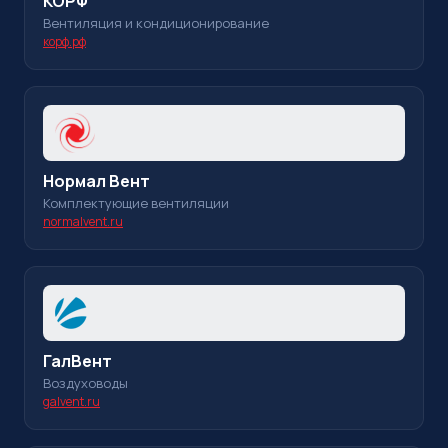
КОРФ
Вентиляция и кондиционирование
корф.рф
Нормал Вент
Комплектующие вентиляции
normalvent.ru
ГалВент
Воздуховоды
galvent.ru