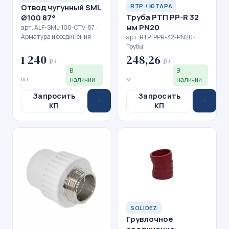
Отвод чугунный SML
RTP / ЮТАРА
Труба РТП PP-R 32
Ø100 87°
мм PN20
арт. ALF-SML-100-OTV-87 ·
Арматура и соединения
арт. RTP-PPR-32-PN20 ·
Трубы
1 240
248,26
₽ /
₽ /
В
В
шт
м
наличии
наличии
Запросить
Запросить
КП
КП
SOLIDEZ
Грувлочное