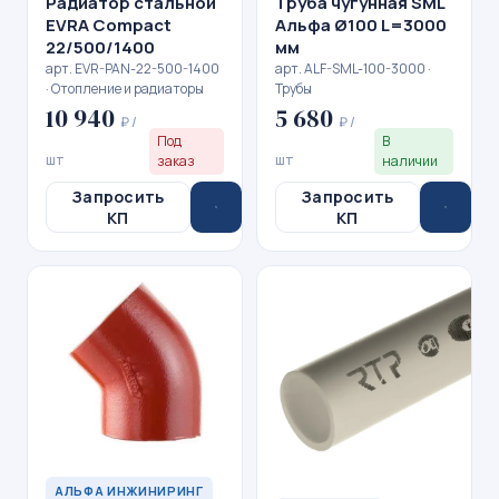
Радиатор стальной
Труба чугунная SML
EVRA Compact
Альфа Ø100 L=3000
22/500/1400
мм
арт. EVR-PAN-22-500-1400
арт. ALF-SML-100-3000 ·
· Отопление и радиаторы
Трубы
10 940
5 680
₽ /
₽ /
Под
В
шт
шт
заказ
наличии
Запросить
Запросить
КП
КП
АЛЬФА ИНЖИНИРИНГ