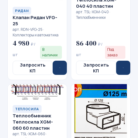
040 40 пластин
РИДАН
арт. TSL-XGM-040 ·
Клапан Ридан VFG-
Теплообменники
25
арт. RDN-VFG-25 ·
Коллекторы и автоматика
4 980
86 400
₽ /
₽ /
В
Под
шт
шт
наличии
заказ
Запросить
Запросить
КП
КП
ТЕПЛОСИЛА
Теплообменник
Теплосила XGM-
060 60 пластин
арт. TSL-XGM-060 ·