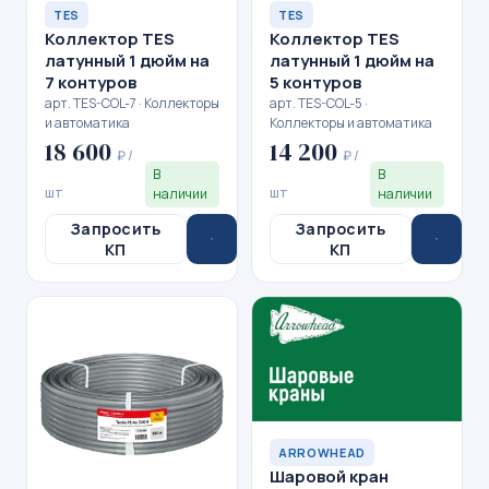
TES
TES
Коллектор TES
Коллектор TES
латунный 1 дюйм на
латунный 1 дюйм на
7 контуров
5 контуров
арт. TES-COL-7 · Коллекторы
арт. TES-COL-5 ·
и автоматика
Коллекторы и автоматика
18 600
14 200
₽ /
₽ /
В
В
шт
шт
наличии
наличии
Запросить
Запросить
КП
КП
ARROWHEAD
Шаровой кран