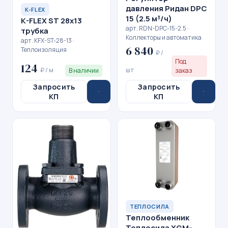
давления Ридан DPC
K-FLEX
15 (2.5 м³/ч)
K-FLEX ST 28x13
арт. RDN-DPC-15-2.5 ·
трубка
Коллекторы и автоматика
арт. KFX-ST-28-13 ·
6 840
Теплоизоляция
₽ /
Под
124
₽ / м
шт
В наличии
заказ
Запросить
Запросить
КП
КП
ТЕПЛОСИЛА
Теплообменник
Теплосила XGM-